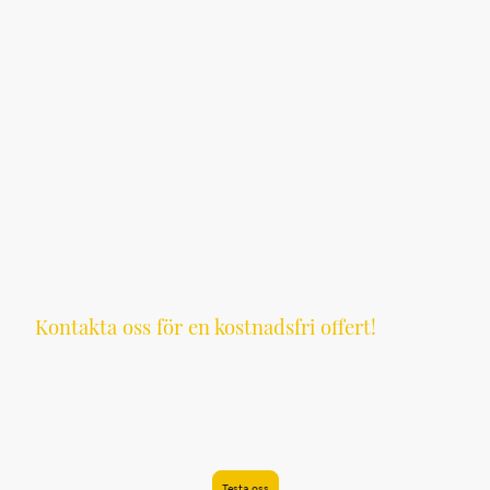
Ge oss chansen - du blir
nöjd.
Kontakta oss för en kostnadsfri offert!
Låt oss hjälpa dig att förverkliga dina
byggdrömmar med våra anpassade
tjänster.
Testa oss