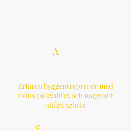
A
mos
Byggentreprenad AB
Erfaren byggentreprenör med
fokus på kvalitet och noggrant
utfört arbete
Med över
17
års erfarenhet grundade jag