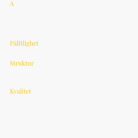
A
mos Byggentreprenad för att erbjuda
professionellt hantverk till både
privatpersoner och företag.
Vi står för:
Pålitlighet
: En underentreprenör som
levererar i tid, varje gång.
Struktur
: Tydlig planering,
dokumentation och kommunikation i varje
projekt.
Kvalitet
: Noggrant utfört arbete med
yrkesstolthet och fokus på resultat.