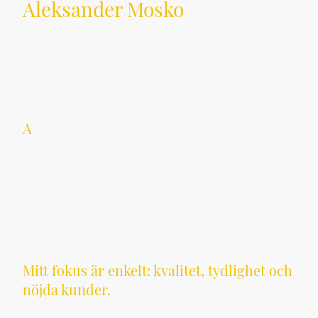
Aleksander Mosko
VD | Arbetsledare | Yrkessnickare
Som en driven och noggrann byggledare
med gedigen bakgrund som både
yrkessnickare och arbetsledare, driver jag
A
mos Byggentreprenad AB. Jag arbetar
strukturerat, håller tider och levererar
alltid byggprojekt av högsta kvalitet. Jag
tar fullt ansvar – från första kontakt till
färdigt resultat – och säkerställer att du
som kund alltid har full insyn i processen,
kostnaderna och tidsplanen.
Mitt fokus är enkelt: kvalitet, tydlighet och
nöjda kunder.