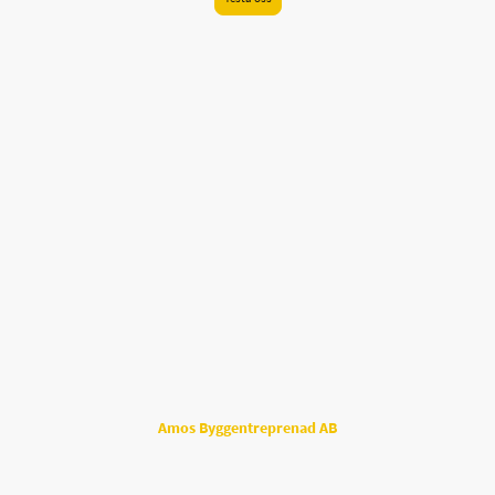
Bästa lösningarna för de bästa kunderna.
© 2026
Amos Byggentreprenad AB