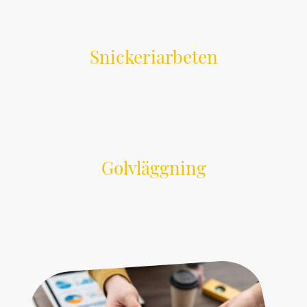
Snickeriarbeten
Allt inom snickeri – från mindre jobb till större
projekt.
Golvläggning
Parkett, laminat och listarbete med noggrant
utfört resultat.