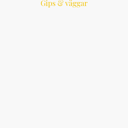
Gips & väggar
Vi bygger väggar och undertak med noggrant
utfört arbete.