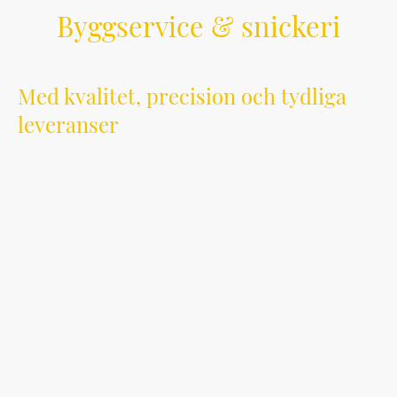
Byggservice & snickeri
Med kvalitet, precision och tydliga
leveranser
Vi är ett modernt och engagerat byggföretag som
erbjuder högkvalitativa byggtjänster till både
privatpersoner och företag. Med erfarenhet,
yrkesskicklighet och ett starkt kundfokus levererar
vi hållbara lösningar – från idé till färdigt resultat.
Vi utför ett brett utbud av byggtjänster, bland
annat:
• Renovering och ombyggnation