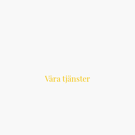
Våra tjänster
Vi erbjuder professionella snickeri- och
byggtjänster
i Stockholm och Uppsala för både företag och
privatpersoner.