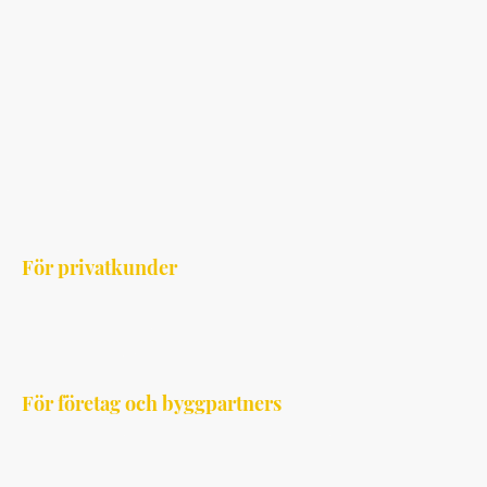
• Tillbyggnader och nyproduktion
• Köksrenoveringar
• Snickeriarbeten och speciallösningar
• Entreprenadarbeten åt andra byggföretag
Oavsett projektets storlek kan du räkna med att vi
arbetar noggrant, effektivt och med högsta
kvalitet.
För privatkunder
Vi hjälper dig att förverkliga dina byggdrömmar. Vi
värdesätter tydlig kommunikation, fasta tidsramar
och ett resultat du kan känna dig stolt över.
För företag och byggpartners
Vi samarbetar med andra byggföretag och
entreprenörer som en pålitlig underleverantör.
Med rätt kompetens och flexibilitet stärker vi ert