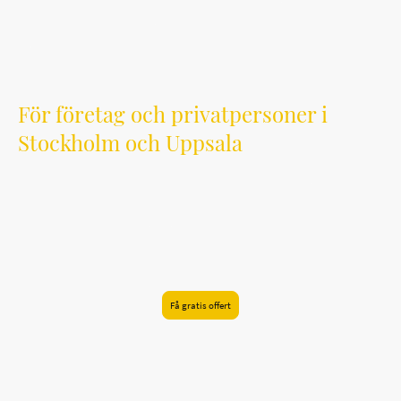
projekt och säkerställer att arbetet håller hög
standard och levereras i tid.
För företag och privatpersoner i
Stockholm och Uppsala
Har du ett projekt på gång eller vill du veta mer om
våra tjänster?
Tveka inte att kontakta oss för en kostnadsfri offert
eller rådgivning.
Få gratis offert